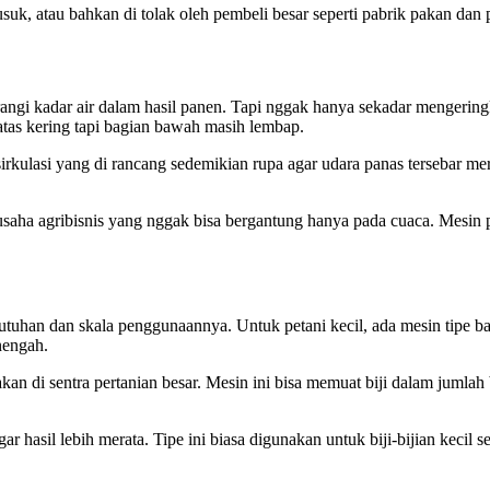
 busuk, atau bahkan di tolak oleh pembeli besar seperti pabrik pakan dan
urangi kadar air dalam hasil panen. Tapi nggak hanya sekadar mengerin
 atas kering tapi bagian bawah masih lembap.
rkulasi yang di rancang sedemikian rupa agar udara panas tersebar mera
 usaha agribisnis yang nggak bisa bergantung hanya pada cuaca. Mesin pe
utuhan dan skala penggunaannya. Untuk petani kecil, ada mesin tipe bat
nengah.
akan di sentra pertanian besar. Mesin ini bisa memuat biji dalam jumla
 hasil lebih merata. Tipe ini biasa digunakan untuk biji-bijian kecil s