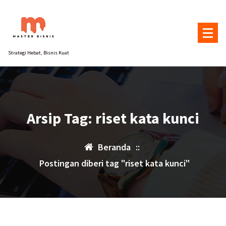
Lewati
ke
konten
Strategi Hebat, Bisnis Kuat
Arsip Tag: riset kata kunci
Beranda
::
Postingan diberi tag "riset kata kunci"