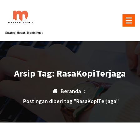
Lewati
ke
konten
Strategi Hebat, Bisnis Kuat
Arsip Tag: RasaKopiTerjaga
Beranda
::
Postingan diberi tag "RasaKopiTerjaga"