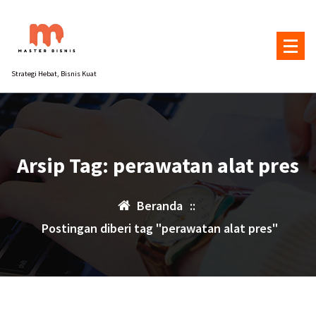
Lewati
ke
konten
Strategi Hebat, Bisnis Kuat
Arsip Tag: perawatan alat pres
Beranda
::
Postingan diberi tag "perawatan alat pres"