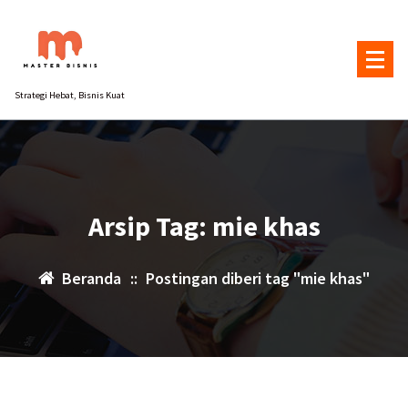
Lewati
ke
konten
Strategi Hebat, Bisnis Kuat
Arsip Tag: mie khas
Beranda
::
Postingan diberi tag "mie khas"