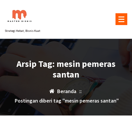
Lewati
ke
konten
Strategi Hebat, Bisnis Kuat
Arsip Tag: mesin pemeras
santan
Beranda
::
Postingan diberi tag "mesin pemeras santan"