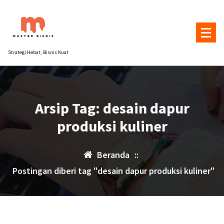
Lewati
ke
konten
Strategi Hebat, Bisnis Kuat
Arsip Tag: desain dapur
produksi kuliner
Beranda
::
Postingan diberi tag "desain dapur produksi kuliner"