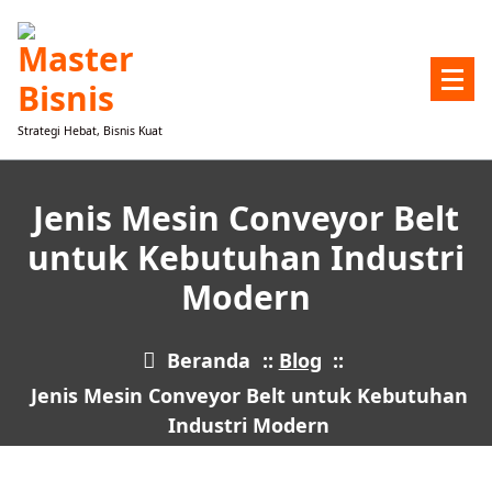
Lewati
ke
konten
Strategi Hebat, Bisnis Kuat
Jenis Mesin Conveyor Belt
untuk Kebutuhan Industri
Modern
Beranda
::
Blog
::
Jenis Mesin Conveyor Belt untuk Kebutuhan
Industri Modern