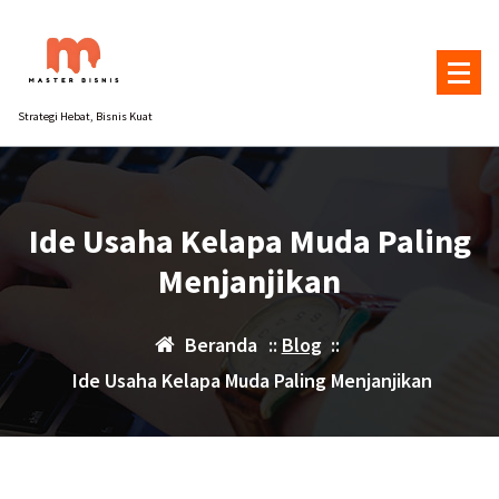
Lewati
ke
konten
Strategi Hebat, Bisnis Kuat
Ide Usaha Kelapa Muda Paling
Menjanjikan
Beranda
::
Blog
::
Ide Usaha Kelapa Muda Paling Menjanjikan