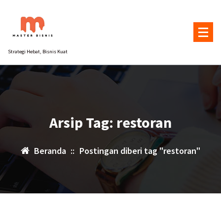
Lewati
ke
konten
Strategi Hebat, Bisnis Kuat
Arsip Tag: restoran
Beranda
::
Postingan diberi tag "restoran"