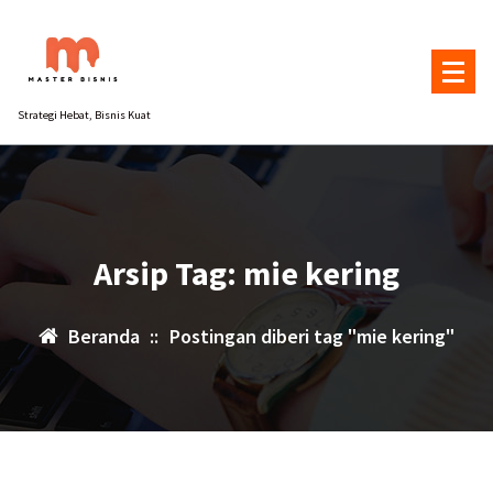
Lewati
ke
konten
Strategi Hebat, Bisnis Kuat
Arsip Tag: mie kering
Beranda
::
Postingan diberi tag "mie kering"