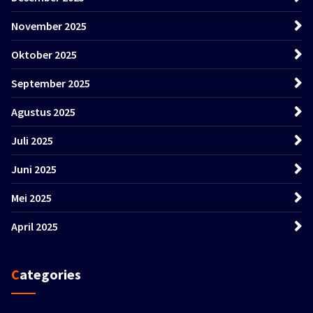
November 2025
Oktober 2025
September 2025
Agustus 2025
Juli 2025
Juni 2025
Mei 2025
April 2025
Categories