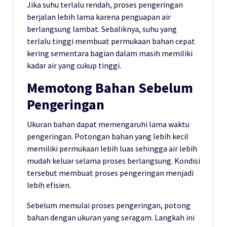
Jika suhu terlalu rendah, proses pengeringan
berjalan lebih lama karena penguapan air
berlangsung lambat. Sebaliknya, suhu yang
terlalu tinggi membuat permukaan bahan cepat
kering sementara bagian dalam masih memiliki
kadar air yang cukup tinggi.
Memotong Bahan Sebelum
Pengeringan
Ukuran bahan dapat memengaruhi lama waktu
pengeringan. Potongan bahan yang lebih kecil
memiliki permukaan lebih luas sehingga air lebih
mudah keluar selama proses berlangsung. Kondisi
tersebut membuat proses pengeringan menjadi
lebih efisien.
Sebelum memulai proses pengeringan, potong
bahan dengan ukuran yang seragam. Langkah ini