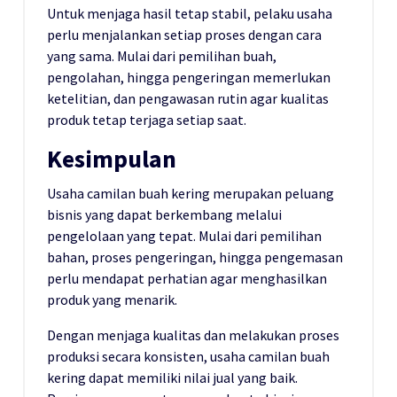
Untuk menjaga hasil tetap stabil, pelaku usaha
perlu menjalankan setiap proses dengan cara
yang sama. Mulai dari pemilihan buah,
pengolahan, hingga pengeringan memerlukan
ketelitian, dan pengawasan rutin agar kualitas
produk tetap terjaga setiap saat.
Kesimpulan
Usaha camilan buah kering merupakan peluang
bisnis yang dapat berkembang melalui
pengelolaan yang tepat. Mulai dari pemilihan
bahan, proses pengeringan, hingga pengemasan
perlu mendapat perhatian agar menghasilkan
produk yang menarik.
Dengan menjaga kualitas dan melakukan proses
produksi secara konsisten, usaha camilan buah
kering dapat memiliki nilai jual yang baik.