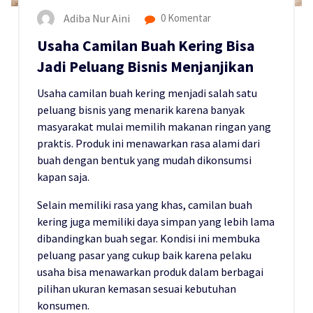
Adiba Nur Aini
0 Komentar
Usaha Camilan Buah Kering Bisa
Jadi Peluang Bisnis Menjanjikan
Usaha camilan buah kering menjadi salah satu
peluang bisnis yang menarik karena banyak
masyarakat mulai memilih makanan ringan yang
praktis. Produk ini menawarkan rasa alami dari
buah dengan bentuk yang mudah dikonsumsi
kapan saja.
Selain memiliki rasa yang khas, camilan buah
kering juga memiliki daya simpan yang lebih lama
dibandingkan buah segar. Kondisi ini membuka
peluang pasar yang cukup baik karena pelaku
usaha bisa menawarkan produk dalam berbagai
pilihan ukuran kemasan sesuai kebutuhan
konsumen.