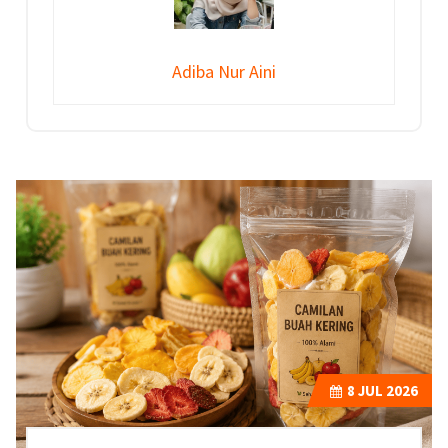
Adiba Nur Aini
8
JUL 2026