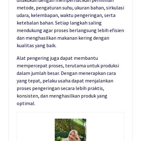
metode, pengaturan suhu, ukuran bahan, sirkulasi
udara, kelembapan, waktu pengeringan, serta
ketebalan bahan. Setiap langkah saling
mendukung agar proses berlangsung lebih efisien
dan menghasilkan makanan kering dengan
kualitas yang baik.
Alat pengering juga dapat membantu
mempercepat proses, terutama untuk produksi
dalam jumlah besar. Dengan menerapkan cara
yang tepat, pelaku usaha dapat menjalankan
proses pengeringan secara lebih praktis,
konsisten, dan menghasilkan produk yang
optimal.