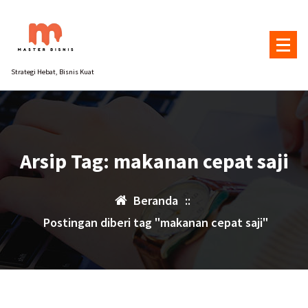
Lewati
ke
konten
Strategi Hebat, Bisnis Kuat
Arsip Tag: makanan cepat saji
Beranda
::
Postingan diberi tag "makanan cepat saji"