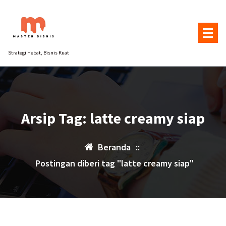
Lewati
ke
konten
Strategi Hebat, Bisnis Kuat
Arsip Tag: latte creamy siap
Beranda
::
Postingan diberi tag "latte creamy siap"