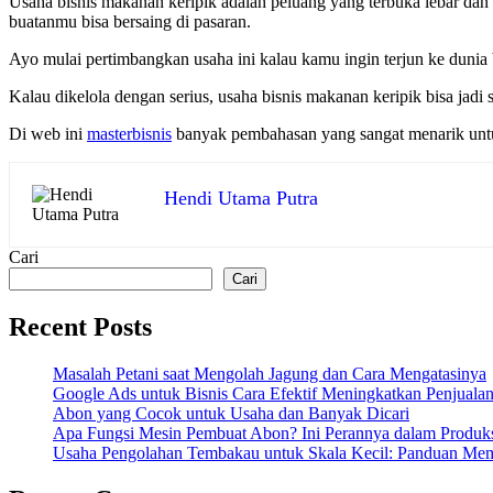
Usaha bisnis makanan keripik adalah peluang yang terbuka lebar dan b
buatanmu bisa bersaing di pasaran.
Ayo mulai pertimbangkan usaha ini kalau kamu ingin terjun ke dunia 
Kalau dikelola dengan serius, usaha bisnis makanan keripik bisa jad
Di web ini
masterbisnis
banyak pembahasan yang sangat menarik un
Hendi Utama Putra
Cari
Cari
Recent Posts
Masalah Petani saat Mengolah Jagung dan Cara Mengatasinya
Google Ads untuk Bisnis Cara Efektif Meningkatkan Penjuala
Abon yang Cocok untuk Usaha dan Banyak Dicari
Apa Fungsi Mesin Pembuat Abon? Ini Perannya dalam Produk
Usaha Pengolahan Tembakau untuk Skala Kecil: Panduan Me