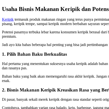
Usaha Bisnis Makanan Keripik dan Potens
Keripik
termasuk produk makanan ringan yang terus punya permintaan 
pisang, keripik tempe, sampai keripik modern berbahan sayuran seper
Potensi pasarnya terbuka lebar karena konsumen keripik berasal dari
premium.
Jadi ayo kita bahas beberapa hal penting yang bisa jadi pertimbanga
1. Pilih Bahan Baku Berkualitas
Hal pertama yang menentukan suksesnya usaha keripik adalah bahan bak
dan rasanya pas.
Bahan baku yang baik akan memengaruhi rasa akhir keripik. Jangan ra
enak.
2. Bisnis Makanan Keripik Kreasikan Rasa yang Be
Di pasar, banyak sekali merek keripik dengan rasa standar seperti ori
Contohnya, tambahkan varian rasa balado, keju, barbeque, jagung mani