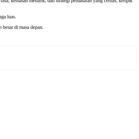
 rasa, kemasan menarik, dan strategi pemasaran yang cerdas, keripik
uga luas.
h besar di masa depan.