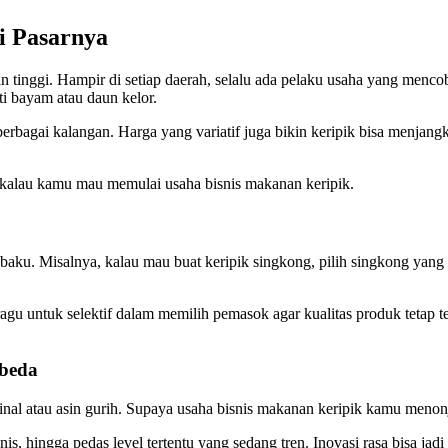
i Pasarnya
tinggi. Hampir di setiap daerah, selalu ada pelaku usaha yang mencoba
ti bayam atau daun kelor.
 berbagai kalangan. Harga yang variatif juga bikin keripik bisa menjan
n kalau kamu mau memulai usaha bisnis makanan keripik.
u. Misalnya, kalau mau buat keripik singkong, pilih singkong yang seg
gu untuk selektif dalam memilih pemasok agar kualitas produk tetap ter
rbeda
ginal atau asin gurih. Supaya usaha bisnis makanan keripik kamu menonj
s, hingga pedas level tertentu yang sedang tren. Inovasi rasa bisa jad