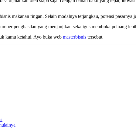
isa dijalankan oleh siapa saja. Dengan bahan baku yang tepat, inovasi
bisnis makanan ringan. Selain modalnya terjangkau, potensi pasarnya j
i sumber penghasilan yang menjanjikan sekaligus membuka peluang lebi
tuk kamu ketahui, Ayo buka web
masterbisnis
tersebut.
n
si
mulainya