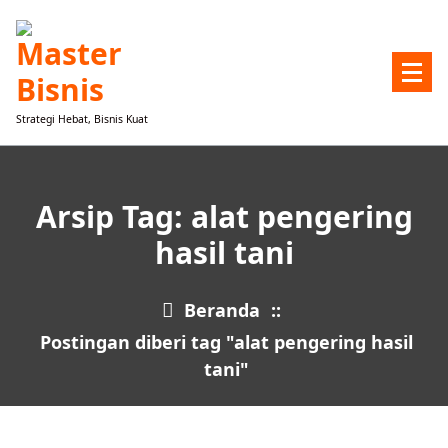
Lewati
ke
konten
Strategi Hebat, Bisnis Kuat
Arsip Tag: alat pengering
hasil tani
Beranda
::
Postingan diberi tag "alat pengering hasil
tani"