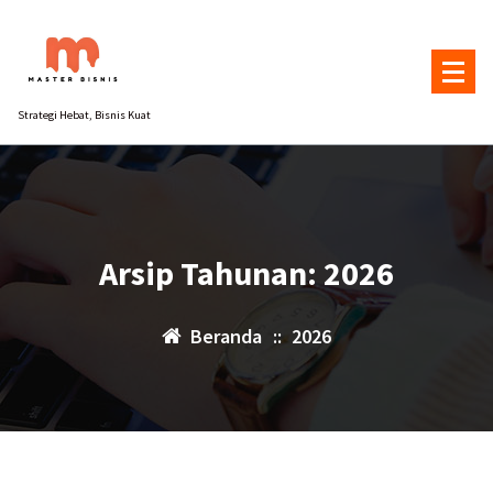
Lewati
ke
konten
Strategi Hebat, Bisnis Kuat
Arsip Tahunan: 2026
Beranda
::
2026