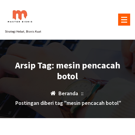
Lewati
ke
konten
Strategi Hebat, Bisnis Kuat
Arsip Tag: mesin pencacah
botol
Beranda
::
Postingan diberi tag "mesin pencacah botol"