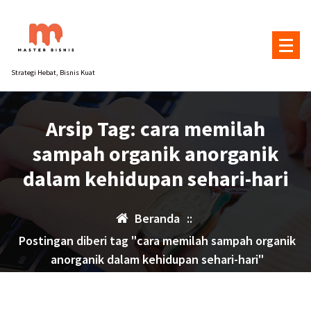
Lewati
ke
konten
Strategi Hebat, Bisnis Kuat
Arsip Tag: cara memilah
sampah organik anorganik
dalam kehidupan sehari-hari
Beranda
::
Postingan diberi tag "cara memilah sampah organik
anorganik dalam kehidupan sehari-hari"